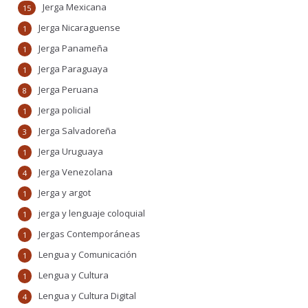
Jerga Mexicana
15
Jerga Nicaraguense
1
Jerga Panameña
1
Jerga Paraguaya
1
Jerga Peruana
8
Jerga policial
1
Jerga Salvadoreña
3
Jerga Uruguaya
1
Jerga Venezolana
4
Jerga y argot
1
jerga y lenguaje coloquial
1
Jergas Contemporáneas
1
Lengua y Comunicación
1
Lengua y Cultura
1
Lengua y Cultura Digital
4