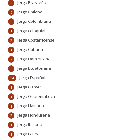
Jerga Brasileña
2
Jerga Chilena
6
Jerga Colombiana
6
Jerga coloquial
1
Jerga Costarricense
2
Jerga Cubana
1
Jerga Dominicana
7
Jerga Ecuatoriana
4
Jerga Española
34
Jerga Gamer
1
Jerga Guatemalteca
1
Jerga Haitiana
1
Jerga Hondureña
2
Jerga Italiana
1
Jerga Latina
1