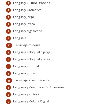
Lengua y Cultura Urbanas
1
Lengua y Gramática
1
Lengua y Jerga
1
Lengua y léxico
1
Lengua y significado
2
Lenguaje
7
Lenguaje coloquial
10
Lenguaje coloquial o jerga
1
Lenguaje coloquial y jerga
7
Lenguaje informal
4
Lenguaje jurídico
1
Lenguaje y comunicación
15
Lenguaje y Comunicación Emocional
1
Lenguaje y cultura
6
Lenguaje y Cultura Digital
2