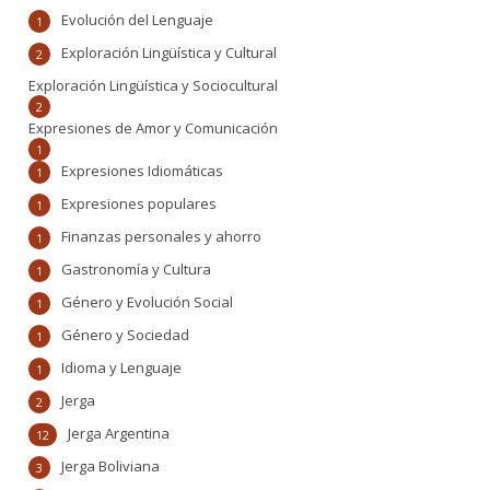
Evolución del Lenguaje
1
Exploración Lingüística y Cultural
2
Exploración Lingüística y Sociocultural
2
Expresiones de Amor y Comunicación
1
Expresiones Idiomáticas
1
Expresiones populares
1
Finanzas personales y ahorro
1
Gastronomía y Cultura
1
Género y Evolución Social
1
Género y Sociedad
1
Idioma y Lenguaje
1
Jerga
2
Jerga Argentina
12
Jerga Boliviana
3