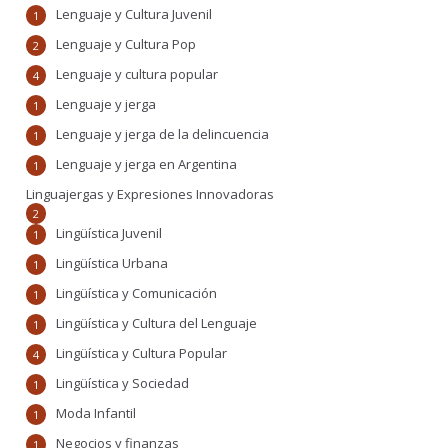
Lenguaje y Cultura Juvenil
1
Lenguaje y Cultura Pop
2
Lenguaje y cultura popular
4
Lenguaje y jerga
1
Lenguaje y jerga de la delincuencia
1
Lenguaje y jerga en Argentina
1
Linguajergas y Expresiones Innovadoras
2
Lingüística Juvenil
1
Lingüística Urbana
1
Lingüística y Comunicación
1
Lingüística y Cultura del Lenguaje
1
Lingüística y Cultura Popular
4
Lingüística y Sociedad
1
Moda Infantil
1
Negocios y finanzas
1