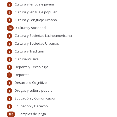
Cultura y lenguaje juvenil
3
Cultura y lenguaje popular
2
Cultura y Lenguaje Urbano
1
Cultura y sociedad
26
Cultura y Sociedad Latinoamericana
1
Cultura y Sociedad Urbanas
1
Cultura y Tradición
1
Cultura/Música
1
Deporte y Tecnología
1
Deportes
3
Desarrollo Cognitivo
1
Drogas y cultura popular
1
Educación y Comunicación
1
Educación y Derecho
1
Ejemplos de Jerga
187