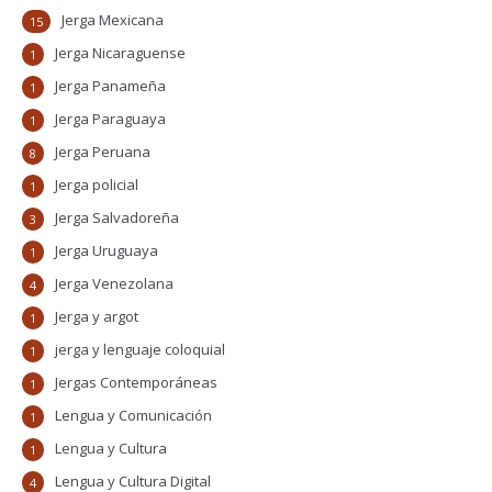
Jerga Mexicana
15
Jerga Nicaraguense
1
Jerga Panameña
1
Jerga Paraguaya
1
Jerga Peruana
8
Jerga policial
1
Jerga Salvadoreña
3
Jerga Uruguaya
1
Jerga Venezolana
4
Jerga y argot
1
jerga y lenguaje coloquial
1
Jergas Contemporáneas
1
Lengua y Comunicación
1
Lengua y Cultura
1
Lengua y Cultura Digital
4