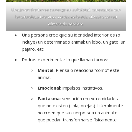
Una joven therian se sumerge en su hábitat, conectando con
la naturaleza mientras monitorea la vida silvestre con su
cámara de sendero.
Una persona cree que su identidad interior es (o
incluye) un determinado animal: un lobo, un gato, un
pájaro, etc.
Podrás experimentar lo que llaman turnos:
Mental:
Piensa o reacciona “como” este
animal.
Emocional:
impulsos instintivos.
Fantasma:
sensación en extremidades
que no existen (cola, orejas). Literalmente
no creen que su cuerpo sea un animal o
que puedan transformarse físicamente.