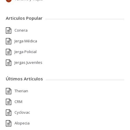
Articulos Popular
Conera
Jerga Médica
Jerga Policial
Jergas Juveniles
Últimos Artículos
Therian
CRM
Cyclovac
Alopecia