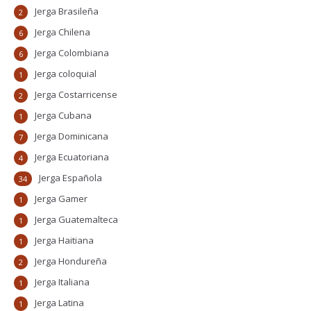
Jerga Brasileña
2
Jerga Chilena
6
Jerga Colombiana
6
Jerga coloquial
1
Jerga Costarricense
2
Jerga Cubana
1
Jerga Dominicana
7
Jerga Ecuatoriana
4
Jerga Española
34
Jerga Gamer
1
Jerga Guatemalteca
1
Jerga Haitiana
1
Jerga Hondureña
2
Jerga Italiana
1
Jerga Latina
1