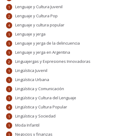
Lenguaje y Cultura Juvenil
1
Lenguaje y Cultura Pop
2
Lenguaje y cultura popular
4
Lenguaje y jerga
1
Lenguaje y jerga de la delincuencia
1
Lenguaje y jerga en Argentina
1
Linguajergas y Expresiones Innovadoras
2
Lingüística Juvenil
1
Lingüística Urbana
1
Lingüística y Comunicación
1
Lingüística y Cultura del Lenguaje
1
Lingüística y Cultura Popular
4
Lingüística y Sociedad
1
Moda Infantil
1
Negocios y finanzas
1