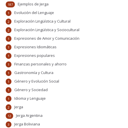
Ejemplos de Jerga
187
Evolución del Lenguaje
1
Exploración Lingüística y Cultural
2
Exploración Lingüística y Sociocultural
2
Expresiones de Amor y Comunicación
1
Expresiones Idiomáticas
1
Expresiones populares
1
Finanzas personales y ahorro
1
Gastronomía y Cultura
1
Género y Evolución Social
1
Género y Sociedad
1
Idioma y Lenguaje
1
Jerga
2
Jerga Argentina
12
Jerga Boliviana
3