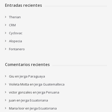
Entradas recientes
Therian
CRM
Cyclovac
Alopecia
Fontanero
Comentarios recientes
Giu
en
Jerga Paraguaya
Violeta Motta
en
Jerga Guatemalteca
victor gonzales
en
Jerga Peruana
juan
en
Jerga Ecuatoriana
Maria loor
en
Jerga Ecuatoriana