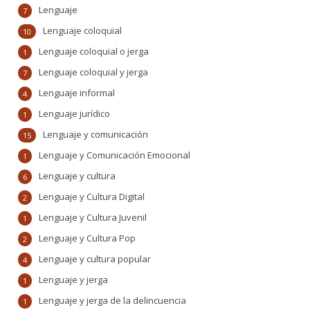
Lenguaje
7
Lenguaje coloquial
10
Lenguaje coloquial o jerga
1
Lenguaje coloquial y jerga
7
Lenguaje informal
4
Lenguaje jurídico
1
Lenguaje y comunicación
15
Lenguaje y Comunicación Emocional
1
Lenguaje y cultura
6
Lenguaje y Cultura Digital
2
Lenguaje y Cultura Juvenil
1
Lenguaje y Cultura Pop
2
Lenguaje y cultura popular
4
Lenguaje y jerga
1
Lenguaje y jerga de la delincuencia
1