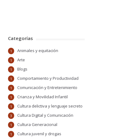
Categorías
Animales y equitación
1
Arte
1
Blogs
1
Comportamiento y Productividad
1
Comunicación y Entretenimiento
1
Crianza y Movilidad Infantil
1
Cultura delictiva y lenguaje secreto
1
Cultura Digital y Comunicación
3
Cultura Generacional
1
Cultura juvenil y drogas
1