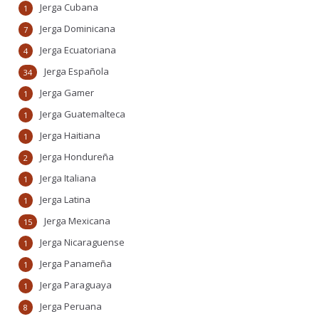
Jerga Cubana
1
Jerga Dominicana
7
Jerga Ecuatoriana
4
Jerga Española
34
Jerga Gamer
1
Jerga Guatemalteca
1
Jerga Haitiana
1
Jerga Hondureña
2
Jerga Italiana
1
Jerga Latina
1
Jerga Mexicana
15
Jerga Nicaraguense
1
Jerga Panameña
1
Jerga Paraguaya
1
Jerga Peruana
8