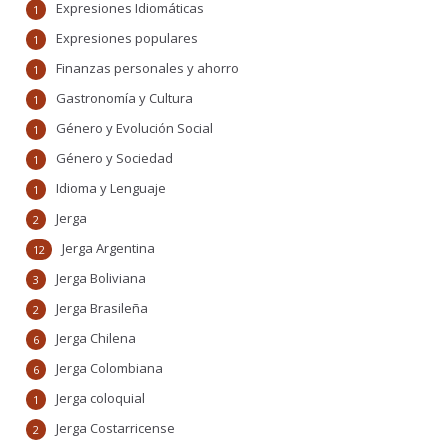
Expresiones Idiomáticas
1
Expresiones populares
1
Finanzas personales y ahorro
1
Gastronomía y Cultura
1
Género y Evolución Social
1
Género y Sociedad
1
Idioma y Lenguaje
1
Jerga
2
Jerga Argentina
12
Jerga Boliviana
3
Jerga Brasileña
2
Jerga Chilena
6
Jerga Colombiana
6
Jerga coloquial
1
Jerga Costarricense
2