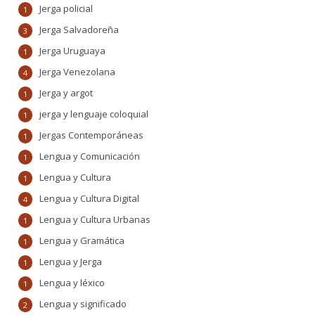
Jerga policial
1
Jerga Salvadoreña
3
Jerga Uruguaya
1
Jerga Venezolana
4
Jerga y argot
1
jerga y lenguaje coloquial
1
Jergas Contemporáneas
1
Lengua y Comunicación
1
Lengua y Cultura
1
Lengua y Cultura Digital
4
Lengua y Cultura Urbanas
1
Lengua y Gramática
1
Lengua y Jerga
1
Lengua y léxico
1
Lengua y significado
2