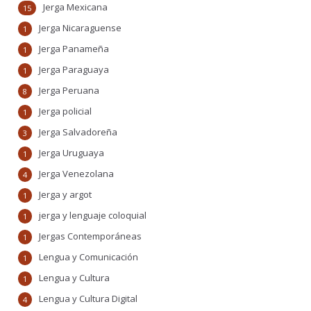
Jerga Mexicana
15
Jerga Nicaraguense
1
Jerga Panameña
1
Jerga Paraguaya
1
Jerga Peruana
8
Jerga policial
1
Jerga Salvadoreña
3
Jerga Uruguaya
1
Jerga Venezolana
4
Jerga y argot
1
jerga y lenguaje coloquial
1
Jergas Contemporáneas
1
Lengua y Comunicación
1
Lengua y Cultura
1
Lengua y Cultura Digital
4