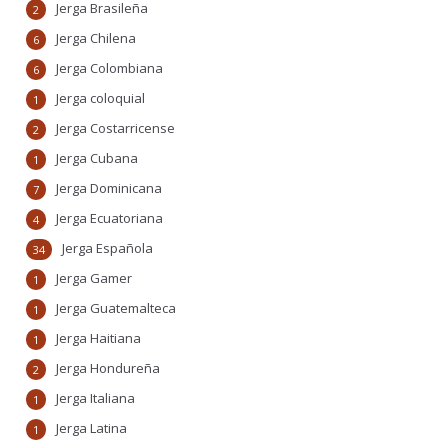
Jerga Brasileña
2
Jerga Chilena
6
Jerga Colombiana
6
Jerga coloquial
1
Jerga Costarricense
2
Jerga Cubana
1
Jerga Dominicana
7
Jerga Ecuatoriana
4
Jerga Española
34
Jerga Gamer
1
Jerga Guatemalteca
1
Jerga Haitiana
1
Jerga Hondureña
2
Jerga Italiana
1
Jerga Latina
1