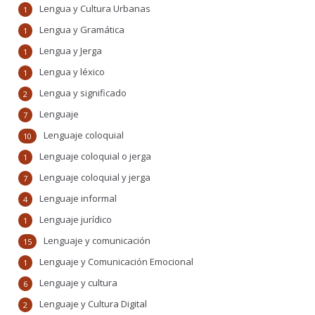
Lengua y Cultura Urbanas
1
Lengua y Gramática
1
Lengua y Jerga
1
Lengua y léxico
1
Lengua y significado
2
Lenguaje
7
Lenguaje coloquial
10
Lenguaje coloquial o jerga
1
Lenguaje coloquial y jerga
7
Lenguaje informal
4
Lenguaje jurídico
1
Lenguaje y comunicación
15
Lenguaje y Comunicación Emocional
1
Lenguaje y cultura
6
Lenguaje y Cultura Digital
2