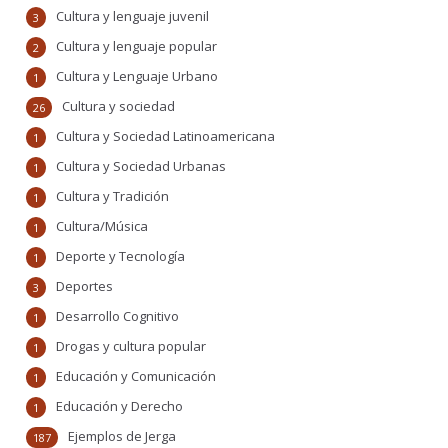
Cultura y lenguaje juvenil
3
Cultura y lenguaje popular
2
Cultura y Lenguaje Urbano
1
Cultura y sociedad
26
Cultura y Sociedad Latinoamericana
1
Cultura y Sociedad Urbanas
1
Cultura y Tradición
1
Cultura/Música
1
Deporte y Tecnología
1
Deportes
3
Desarrollo Cognitivo
1
Drogas y cultura popular
1
Educación y Comunicación
1
Educación y Derecho
1
Ejemplos de Jerga
187