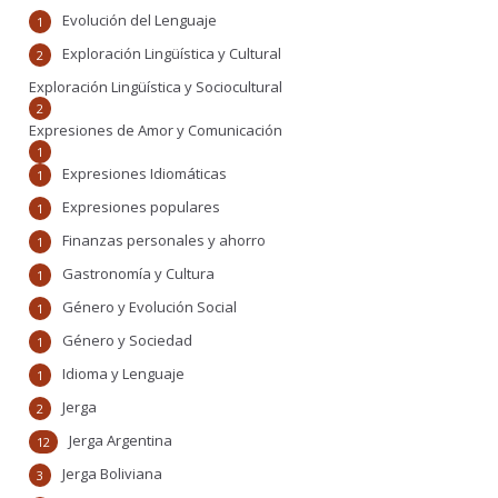
Evolución del Lenguaje
1
Exploración Lingüística y Cultural
2
Exploración Lingüística y Sociocultural
2
Expresiones de Amor y Comunicación
1
Expresiones Idiomáticas
1
Expresiones populares
1
Finanzas personales y ahorro
1
Gastronomía y Cultura
1
Género y Evolución Social
1
Género y Sociedad
1
Idioma y Lenguaje
1
Jerga
2
Jerga Argentina
12
Jerga Boliviana
3