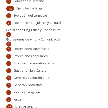
Educación y Derecho
1
Ejemplos de Jerga
187
Evolución del Lenguaje
1
Exploración Lingüística y Cultural
2
Exploración Lingüística y Sociocultural
2
Expresiones de Amor y Comunicación
1
Expresiones Idiomáticas
1
Expresiones populares
1
Finanzas personales y ahorro
1
Gastronomía y Cultura
1
Género y Evolución Social
1
Género y Sociedad
1
Idioma y Lenguaje
1
Jerga
2
Jerga Argentina
12