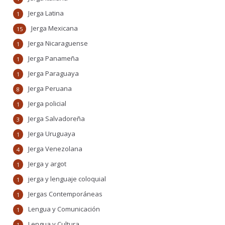
Jerga Latina
1
Jerga Mexicana
15
Jerga Nicaraguense
1
Jerga Panameña
1
Jerga Paraguaya
1
Jerga Peruana
8
Jerga policial
1
Jerga Salvadoreña
3
Jerga Uruguaya
1
Jerga Venezolana
4
Jerga y argot
1
jerga y lenguaje coloquial
1
Jergas Contemporáneas
1
Lengua y Comunicación
1
Lengua y Cultura
1