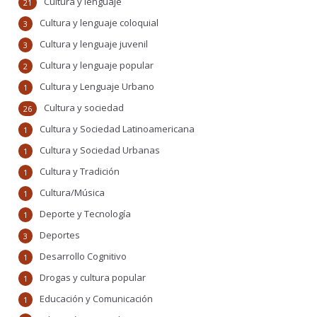
Cultura y lenguaje
21
Cultura y lenguaje coloquial
3
Cultura y lenguaje juvenil
3
Cultura y lenguaje popular
2
Cultura y Lenguaje Urbano
1
Cultura y sociedad
26
Cultura y Sociedad Latinoamericana
1
Cultura y Sociedad Urbanas
1
Cultura y Tradición
1
Cultura/Música
1
Deporte y Tecnología
1
Deportes
3
Desarrollo Cognitivo
1
Drogas y cultura popular
1
Educación y Comunicación
1