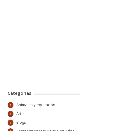
Categorías
Animales y equitación
1
Arte
1
Blogs
1