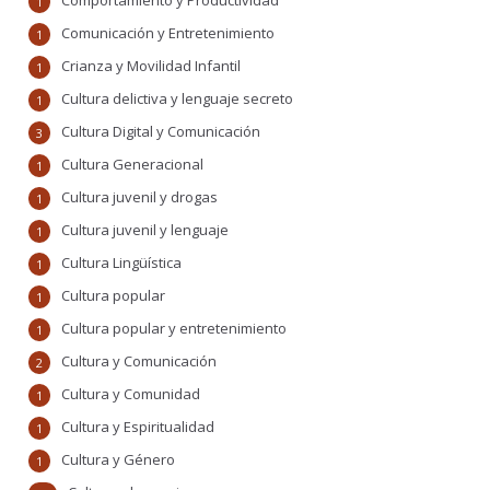
Comportamiento y Productividad
1
Comunicación y Entretenimiento
1
Crianza y Movilidad Infantil
1
Cultura delictiva y lenguaje secreto
1
Cultura Digital y Comunicación
3
Cultura Generacional
1
Cultura juvenil y drogas
1
Cultura juvenil y lenguaje
1
Cultura Lingüística
1
Cultura popular
1
Cultura popular y entretenimiento
1
Cultura y Comunicación
2
Cultura y Comunidad
1
Cultura y Espiritualidad
1
Cultura y Género
1