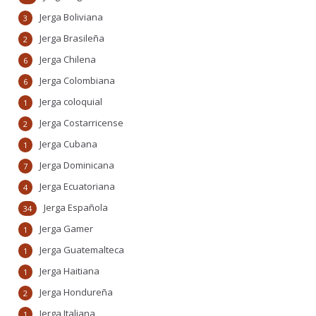
Jerga Boliviana
3
Jerga Brasileña
2
Jerga Chilena
6
Jerga Colombiana
6
Jerga coloquial
1
Jerga Costarricense
2
Jerga Cubana
1
Jerga Dominicana
7
Jerga Ecuatoriana
4
Jerga Española
34
Jerga Gamer
1
Jerga Guatemalteca
1
Jerga Haitiana
1
Jerga Hondureña
2
Jerga Italiana
1