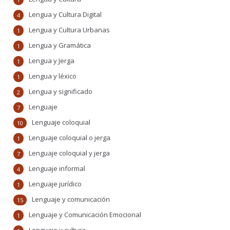
Lengua y Cultura Digital
4
Lengua y Cultura Urbanas
1
Lengua y Gramática
1
Lengua y Jerga
1
Lengua y léxico
1
Lengua y significado
2
Lenguaje
7
Lenguaje coloquial
10
Lenguaje coloquial o jerga
1
Lenguaje coloquial y jerga
7
Lenguaje informal
4
Lenguaje jurídico
1
Lenguaje y comunicación
15
Lenguaje y Comunicación Emocional
1