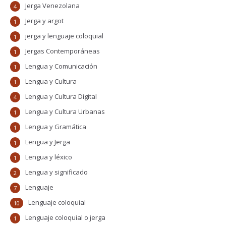
Jerga Venezolana
4
Jerga y argot
1
jerga y lenguaje coloquial
1
Jergas Contemporáneas
1
Lengua y Comunicación
1
Lengua y Cultura
1
Lengua y Cultura Digital
4
Lengua y Cultura Urbanas
1
Lengua y Gramática
1
Lengua y Jerga
1
Lengua y léxico
1
Lengua y significado
2
Lenguaje
7
Lenguaje coloquial
10
Lenguaje coloquial o jerga
1