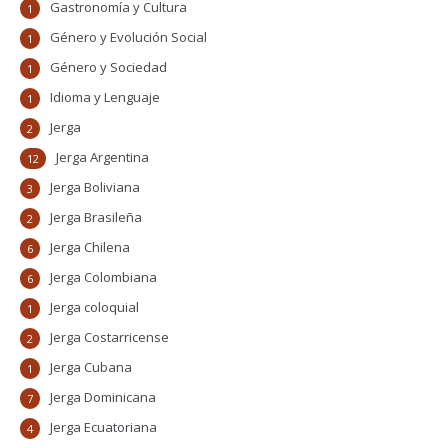
Gastronomía y Cultura
1
Género y Evolución Social
1
Género y Sociedad
1
Idioma y Lenguaje
1
Jerga
2
Jerga Argentina
12
Jerga Boliviana
3
Jerga Brasileña
2
Jerga Chilena
6
Jerga Colombiana
6
Jerga coloquial
1
Jerga Costarricense
2
Jerga Cubana
1
Jerga Dominicana
7
Jerga Ecuatoriana
4