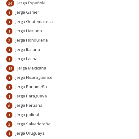
Jerga Española
34
Jerga Gamer
1
Jerga Guatemalteca
1
Jerga Haitiana
1
Jerga Hondureña
2
Jerga Italiana
1
Jerga Latina
1
Jerga Mexicana
15
Jerga Nicaraguense
1
Jerga Panameña
1
Jerga Paraguaya
1
Jerga Peruana
8
Jerga policial
1
Jerga Salvadoreña
3
Jerga Uruguaya
1