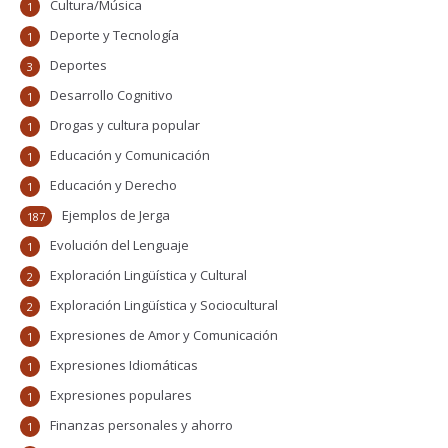
Cultura/Música
1
Deporte y Tecnología
1
Deportes
3
Desarrollo Cognitivo
1
Drogas y cultura popular
1
Educación y Comunicación
1
Educación y Derecho
1
Ejemplos de Jerga
187
Evolución del Lenguaje
1
Exploración Lingüística y Cultural
2
Exploración Lingüística y Sociocultural
2
Expresiones de Amor y Comunicación
1
Expresiones Idiomáticas
1
Expresiones populares
1
Finanzas personales y ahorro
1