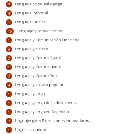
Lenguaje coloquial y jerga
7
Lenguaje informal
4
Lenguaje jurídico
1
Lenguaje y comunicación
15
Lenguaje y Comunicación Emocional
1
Lenguaje y cultura
6
Lenguaje y Cultura Digital
2
Lenguaje y Cultura Juvenil
1
Lenguaje y Cultura Pop
2
Lenguaje y cultura popular
4
Lenguaje y jerga
1
Lenguaje y jerga de la delincuencia
1
Lenguaje y jerga en Argentina
1
Linguajergas y Expresiones Innovadoras
2
Lingüística Juvenil
1