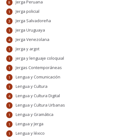
Jerga Peruana
8
Jerga policial
1
Jerga Salvadoreña
3
Jerga Uruguaya
1
Jerga Venezolana
4
Jerga y argot
1
jerga y lenguaje coloquial
1
Jergas Contemporáneas
1
Lengua y Comunicación
1
Lengua y Cultura
1
Lengua y Cultura Digital
4
Lengua y Cultura Urbanas
1
Lengua y Gramática
1
Lengua y Jerga
1
Lengua y léxico
1