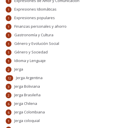
Expresiones de Amor y Comunicación
1
Expresiones Idiomáticas
1
Expresiones populares
1
Finanzas personales y ahorro
1
Gastronomía y Cultura
1
Género y Evolución Social
1
Género y Sociedad
1
Idioma y Lenguaje
1
Jerga
2
Jerga Argentina
12
Jerga Boliviana
3
Jerga Brasileña
2
Jerga Chilena
6
Jerga Colombiana
6
Jerga coloquial
1