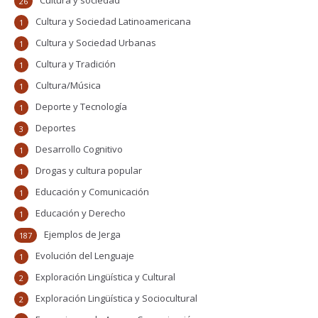
Cultura y sociedad
26
Cultura y Sociedad Latinoamericana
1
Cultura y Sociedad Urbanas
1
Cultura y Tradición
1
Cultura/Música
1
Deporte y Tecnología
1
Deportes
3
Desarrollo Cognitivo
1
Drogas y cultura popular
1
Educación y Comunicación
1
Educación y Derecho
1
Ejemplos de Jerga
187
Evolución del Lenguaje
1
Exploración Lingüística y Cultural
2
Exploración Lingüística y Sociocultural
2