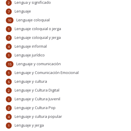
Lengua y significado
2
Lenguaje
7
Lenguaje coloquial
10
Lenguaje coloquial o jerga
1
Lenguaje coloquial y jerga
7
Lenguaje informal
4
Lenguaje jurídico
1
Lenguaje y comunicación
15
Lenguaje y Comunicación Emocional
1
Lenguaje y cultura
6
Lenguaje y Cultura Digital
2
Lenguaje y Cultura Juvenil
1
Lenguaje y Cultura Pop
2
Lenguaje y cultura popular
4
Lenguaje y jerga
1