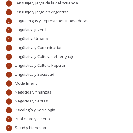
Lenguaje y jerga de la delincuencia
1
Lenguaje y jerga en Argentina
1
Linguajergas y Expresiones Innovadoras
2
Lingüística Juvenil
1
Lingüística Urbana
1
Lingüística y Comunicación
1
Lingüística y Cultura del Lenguaje
1
Lingüística y Cultura Popular
4
Lingüística y Sociedad
1
Moda Infantil
1
Negocios y finanzas
1
Negocios y ventas
1
Psicología y Sociología
1
Publicidad y diseño
1
Salud y bienestar
1