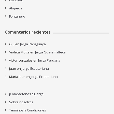
Cyclovac
Alopecia
Fontanero
Comentarios recientes
Giu
en
Jerga Paraguaya
Violeta Motta
en
Jerga Guatemalteca
victor gonzales
en
Jerga Peruana
juan
en
Jerga Ecuatoriana
Maria loor
en
Jerga Ecuatoriana
¡Compártenos tu Jerga!
Sobre nosotros
Términos y Condiciones