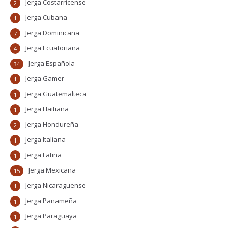
Jerga Costarricense
2
Jerga Cubana
1
Jerga Dominicana
7
Jerga Ecuatoriana
4
Jerga Española
34
Jerga Gamer
1
Jerga Guatemalteca
1
Jerga Haitiana
1
Jerga Hondureña
2
Jerga Italiana
1
Jerga Latina
1
Jerga Mexicana
15
Jerga Nicaraguense
1
Jerga Panameña
1
Jerga Paraguaya
1