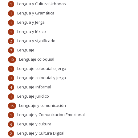
Lengua y Cultura Urbanas
1
Lengua y Gramática
1
Lengua y Jerga
1
Lengua y léxico
1
Lengua y significado
2
Lenguaje
7
Lenguaje coloquial
10
Lenguaje coloquial o jerga
1
Lenguaje coloquial y jerga
7
Lenguaje informal
4
Lenguaje jurídico
1
Lenguaje y comunicación
15
Lenguaje y Comunicación Emocional
1
Lenguaje y cultura
6
Lenguaje y Cultura Digital
2