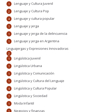
Lenguaje y Cultura Juvenil
1
Lenguaje y Cultura Pop
2
Lenguaje y cultura popular
4
Lenguaje y jerga
1
Lenguaje y jerga de la delincuencia
1
Lenguaje y jerga en Argentina
1
Linguajergas y Expresiones Innovadoras
2
Lingüística Juvenil
1
Lingüística Urbana
1
Lingüística y Comunicación
1
Lingüística y Cultura del Lenguaje
1
Lingüística y Cultura Popular
4
Lingüística y Sociedad
1
Moda Infantil
1
Negocios y finanzas
1