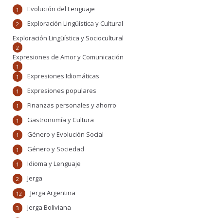
Evolución del Lenguaje
1
Exploración Lingüística y Cultural
2
Exploración Lingüística y Sociocultural
2
Expresiones de Amor y Comunicación
1
Expresiones Idiomáticas
1
Expresiones populares
1
Finanzas personales y ahorro
1
Gastronomía y Cultura
1
Género y Evolución Social
1
Género y Sociedad
1
Idioma y Lenguaje
1
Jerga
2
Jerga Argentina
12
Jerga Boliviana
3