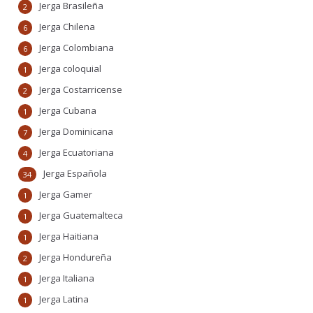
Jerga Brasileña
2
Jerga Chilena
6
Jerga Colombiana
6
Jerga coloquial
1
Jerga Costarricense
2
Jerga Cubana
1
Jerga Dominicana
7
Jerga Ecuatoriana
4
Jerga Española
34
Jerga Gamer
1
Jerga Guatemalteca
1
Jerga Haitiana
1
Jerga Hondureña
2
Jerga Italiana
1
Jerga Latina
1