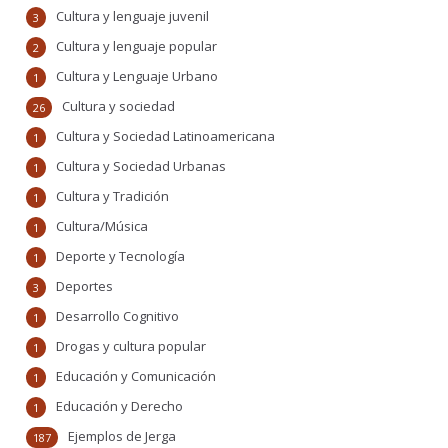
Cultura y lenguaje juvenil
3
Cultura y lenguaje popular
2
Cultura y Lenguaje Urbano
1
Cultura y sociedad
26
Cultura y Sociedad Latinoamericana
1
Cultura y Sociedad Urbanas
1
Cultura y Tradición
1
Cultura/Música
1
Deporte y Tecnología
1
Deportes
3
Desarrollo Cognitivo
1
Drogas y cultura popular
1
Educación y Comunicación
1
Educación y Derecho
1
Ejemplos de Jerga
187