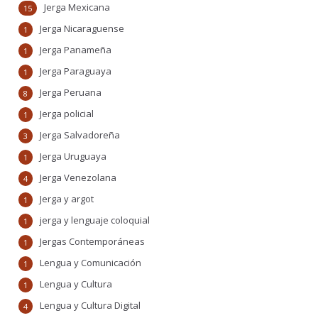
Jerga Mexicana
15
Jerga Nicaraguense
1
Jerga Panameña
1
Jerga Paraguaya
1
Jerga Peruana
8
Jerga policial
1
Jerga Salvadoreña
3
Jerga Uruguaya
1
Jerga Venezolana
4
Jerga y argot
1
jerga y lenguaje coloquial
1
Jergas Contemporáneas
1
Lengua y Comunicación
1
Lengua y Cultura
1
Lengua y Cultura Digital
4