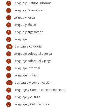
Lengua y Cultura Urbanas
1
Lengua y Gramática
1
Lengua y Jerga
1
Lengua y léxico
1
Lengua y significado
2
Lenguaje
7
Lenguaje coloquial
10
Lenguaje coloquial o jerga
1
Lenguaje coloquial y jerga
7
Lenguaje informal
4
Lenguaje jurídico
1
Lenguaje y comunicación
15
Lenguaje y Comunicación Emocional
1
Lenguaje y cultura
6
Lenguaje y Cultura Digital
2