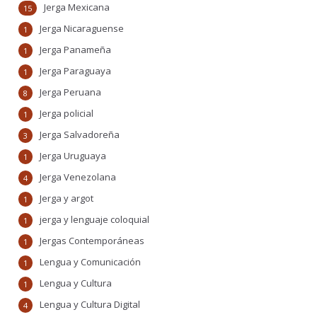
Jerga Mexicana
15
Jerga Nicaraguense
1
Jerga Panameña
1
Jerga Paraguaya
1
Jerga Peruana
8
Jerga policial
1
Jerga Salvadoreña
3
Jerga Uruguaya
1
Jerga Venezolana
4
Jerga y argot
1
jerga y lenguaje coloquial
1
Jergas Contemporáneas
1
Lengua y Comunicación
1
Lengua y Cultura
1
Lengua y Cultura Digital
4