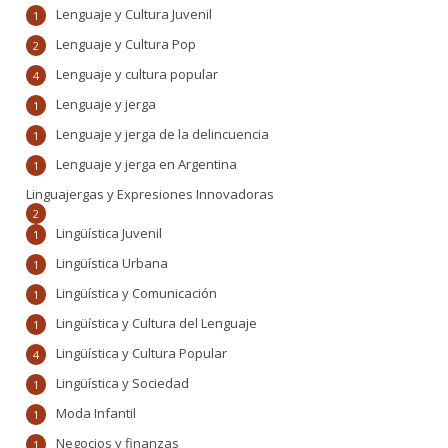
Lenguaje y Cultura Juvenil
1
Lenguaje y Cultura Pop
2
Lenguaje y cultura popular
4
Lenguaje y jerga
1
Lenguaje y jerga de la delincuencia
1
Lenguaje y jerga en Argentina
1
Linguajergas y Expresiones Innovadoras
2
Lingüística Juvenil
1
Lingüística Urbana
1
Lingüística y Comunicación
1
Lingüística y Cultura del Lenguaje
1
Lingüística y Cultura Popular
4
Lingüística y Sociedad
1
Moda Infantil
1
Negocios y finanzas
1