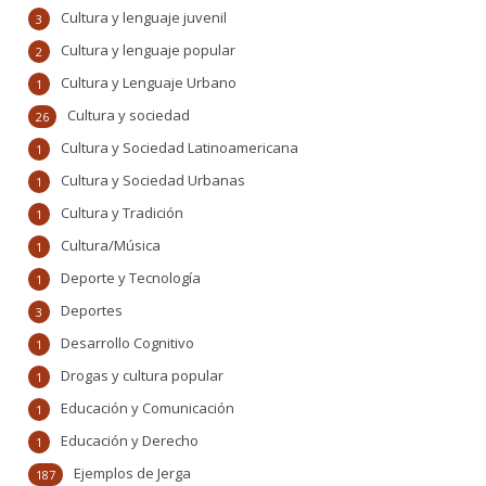
Cultura y lenguaje juvenil
3
Cultura y lenguaje popular
2
Cultura y Lenguaje Urbano
1
Cultura y sociedad
26
Cultura y Sociedad Latinoamericana
1
Cultura y Sociedad Urbanas
1
Cultura y Tradición
1
Cultura/Música
1
Deporte y Tecnología
1
Deportes
3
Desarrollo Cognitivo
1
Drogas y cultura popular
1
Educación y Comunicación
1
Educación y Derecho
1
Ejemplos de Jerga
187