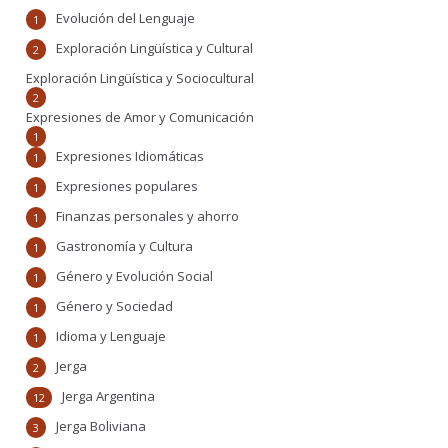
Evolución del Lenguaje
1
Exploración Lingüística y Cultural
2
Exploración Lingüística y Sociocultural
2
Expresiones de Amor y Comunicación
1
Expresiones Idiomáticas
1
Expresiones populares
1
Finanzas personales y ahorro
1
Gastronomía y Cultura
1
Género y Evolución Social
1
Género y Sociedad
1
Idioma y Lenguaje
1
Jerga
2
Jerga Argentina
12
Jerga Boliviana
3