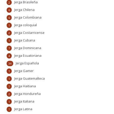
Jerga Brasileña
2
Jerga Chilena
6
Jerga Colombiana
6
Jerga coloquial
1
Jerga Costarricense
2
Jerga Cubana
1
Jerga Dominicana
7
Jerga Ecuatoriana
4
Jerga Española
34
Jerga Gamer
1
Jerga Guatemalteca
1
Jerga Haitiana
1
Jerga Hondureña
2
Jerga Italiana
1
Jerga Latina
1