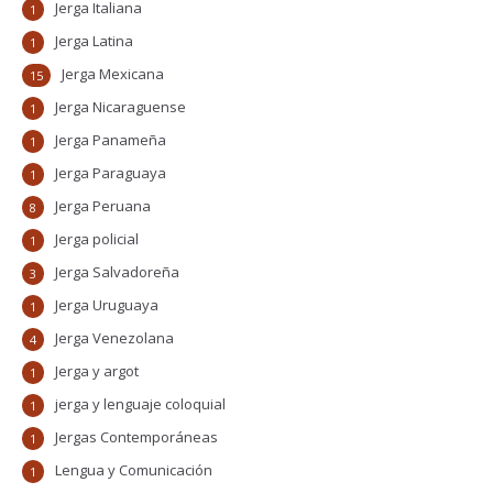
Jerga Italiana
1
Jerga Latina
1
Jerga Mexicana
15
Jerga Nicaraguense
1
Jerga Panameña
1
Jerga Paraguaya
1
Jerga Peruana
8
Jerga policial
1
Jerga Salvadoreña
3
Jerga Uruguaya
1
Jerga Venezolana
4
Jerga y argot
1
jerga y lenguaje coloquial
1
Jergas Contemporáneas
1
Lengua y Comunicación
1