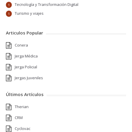
Tecnología y Transformación Digital
1
Turismo y viajes
1
Articulos Popular
Conera
Jerga Médica
Jerga Policial
Jergas Juveniles
Últimos Artículos
Therian
CRM
Cyclovac