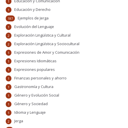
Educación y Comunicación
1
Educación y Derecho
1
Ejemplos de Jerga
187
Evolución del Lenguaje
1
Exploración Lingüística y Cultural
2
Exploración Lingüística y Sociocultural
2
Expresiones de Amor y Comunicación
1
Expresiones Idiomáticas
1
Expresiones populares
1
Finanzas personales y ahorro
1
Gastronomía y Cultura
1
Género y Evolución Social
1
Género y Sociedad
1
Idioma y Lenguaje
1
Jerga
2