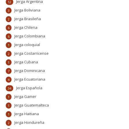
Jerga Argentina
12
Jerga Boliviana
3
Jerga Brasileña
2
Jerga Chilena
6
Jerga Colombiana
6
Jerga coloquial
1
Jerga Costarricense
2
Jerga Cubana
1
Jerga Dominicana
7
Jerga Ecuatoriana
4
Jerga Española
34
Jerga Gamer
1
Jerga Guatemalteca
1
Jerga Haitiana
1
Jerga Hondureña
2