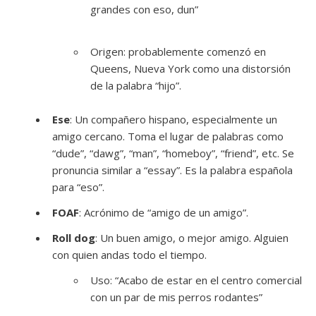
grandes con eso, dun”
Origen: probablemente comenzó en
Queens, Nueva York como una distorsión
de la palabra “hijo”.
Ese
: Un compañero hispano, especialmente un
amigo cercano. Toma el lugar de palabras como
“dude”, “dawg”, “man”, “homeboy”, “friend”, etc. Se
pronuncia similar a “essay”. Es la palabra española
para “eso”.
FOAF
: Acrónimo de “amigo de un amigo”.
Roll dog
: Un buen amigo, o mejor amigo. Alguien
con quien andas todo el tiempo.
Uso: “Acabo de estar en el centro comercial
con un par de mis perros rodantes”