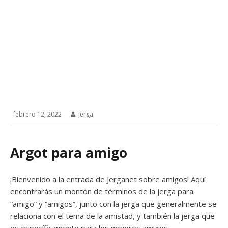
febrero 12, 2022
jerga
Argot para amigo
¡Bienvenido a la entrada de Jerganet sobre amigos! Aquí
encontrarás un montón de términos de la jerga para
“amigo” y “amigos”, junto con la jerga que generalmente se
relaciona con el tema de la amistad, y también la jerga que