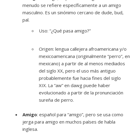
menudo se refiere específicamente a un amigo
masculino. Es un sinónimo cercano de dude, bud,
pal.
Uso: “¿Qué pasa amigo?”
Origen: lengua callejera afroamericana y/o
mexicoamericana (originalmente “perro”, en
mexicano) a partir de al menos mediados
del siglo XX, pero el uso más antiguo
probablemente fue hacia fines del siglo
XIX. La “aw” en dawg puede haber
evolucionado a partir de la pronunciación
sureña de perro.
Amigo
: español para “amigo”, pero se usa como
jerga para amigo en muchos países de habla
inglesa.