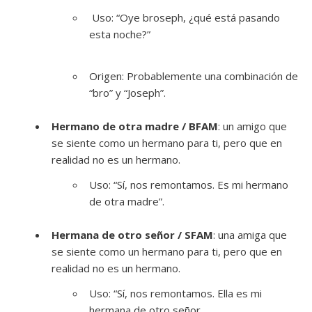
Uso: “Oye broseph, ¿qué está pasando
esta noche?”
Origen: Probablemente una combinación de
“bro” y “Joseph”.
Hermano de otra madre / BFAM
: un amigo que
se siente como un hermano para ti, pero que en
realidad no es un hermano.
Uso: “Sí, nos remontamos. Es mi hermano
de otra madre”.
Hermana de otro señor / SFAM
: una amiga que
se siente como un hermano para ti, pero que en
realidad no es un hermano.
Uso: “Sí, nos remontamos. Ella es mi
hermana de otro señor.