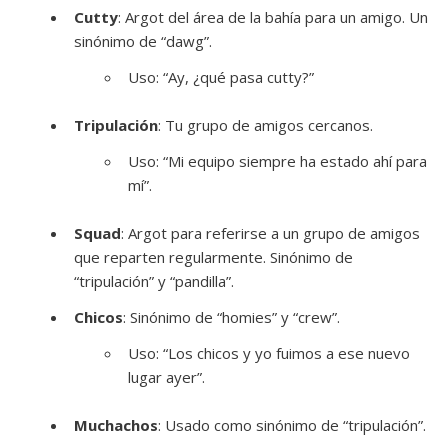
Cutty
: Argot del área de la bahía para un amigo. Un
sinónimo de “dawg”.
Uso: “Ay, ¿qué pasa cutty?”
Tripulación
: Tu grupo de amigos cercanos.
Uso: “Mi equipo siempre ha estado ahí para
mí”.
Squad
: Argot para referirse a un grupo de amigos
que reparten regularmente. Sinónimo de
“tripulación” y “pandilla”.
Chicos
: Sinónimo de “homies” y “crew”.
Uso: “Los chicos y yo fuimos a ese nuevo
lugar ayer”.
Muchachos
: Usado como sinónimo de “tripulación”.