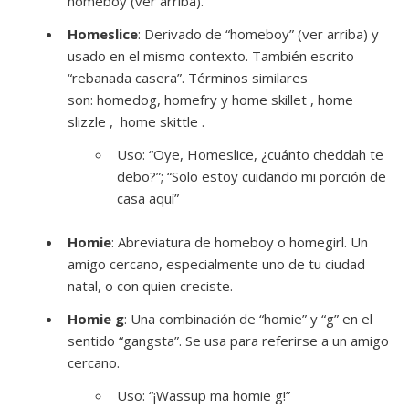
homeboy (ver arriba).
Homeslice
: Derivado de “homeboy” (ver arriba) y
usado en el mismo contexto. También escrito
“rebanada casera”. Términos similares
son: homedog, homefry y home skillet , home
slizzle , home skittle .
Uso: “Oye, Homeslice, ¿cuánto cheddah te
debo?”; “Solo estoy cuidando mi porción de
casa aquí”
Homie
: Abreviatura de homeboy o homegirl. Un
amigo cercano, especialmente uno de tu ciudad
natal, o con quien creciste.
Homie g
: Una combinación de “homie” y “g” en el
sentido “gangsta”. Se usa para referirse a un amigo
cercano.
Uso: “¡Wassup ma homie g!”