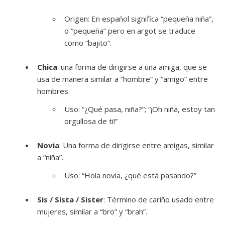
Origen: En español significa “pequeña niña”,
o “pequeña” pero en argot se traduce
como “bajito”.
Chica
: una forma de dirigirse a una amiga, que se
usa de manera similar a “hombre” y “amigo” entre
hombres.
Uso: “¿Qué pasa, niña?”; “¡Oh niña, estoy tan
orgullosa de ti!”
Novia
: Una forma de dirigirse entre amigas, similar
a “niña”.
Uso: “Hola novia, ¿qué está pasando?”
Sis / Sista / Sister
: Término de cariño usado entre
mujeres, similar a “bro” y “brah”.