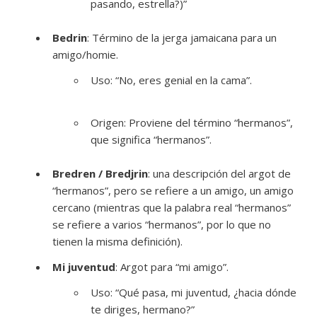
pasando, estrella?)”
Bedrin
: Término de la jerga jamaicana para un
amigo/homie.
Uso: “No, eres genial en la cama”.
Origen: Proviene del término “hermanos”,
que significa “hermanos”.
Bredren / Bredjrin
: una descripción del argot de
“hermanos”, pero se refiere a un amigo, un amigo
cercano (mientras que la palabra real “hermanos”
se refiere a varios “hermanos”, por lo que no
tienen la misma definición).
Mi juventud
: Argot para “mi amigo”.
Uso: “Qué pasa, mi juventud, ¿hacia dónde
te diriges, hermano?”