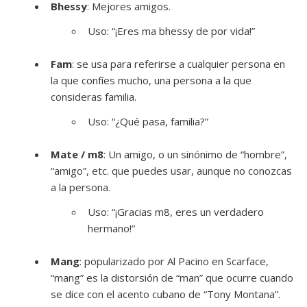
Bhessy
: Mejores amigos.
Uso: “¡Eres ma bhessy de por vida!”
Fam
: se usa para referirse a cualquier persona en
la que confíes mucho, una persona a la que
consideras familia.
Uso: “¿Qué pasa, familia?”
Mate / m8
: Un amigo, o un sinónimo de “hombre”,
“amigo”, etc. que puedes usar, aunque no conozcas
a la persona.
Uso: “¡Gracias m8, eres un verdadero
hermano!”
Mang
: popularizado por Al Pacino en Scarface,
“mang” es la distorsión de “man” que ocurre cuando
se dice con el acento cubano de “Tony Montana”.