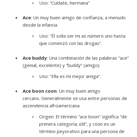
Uso: “Cuídate, hermana”
Ace
: Un muy buen amigo de confianza, a menudo
desde la infancia.
Uso: “Él solía ser mi as número uno hasta
que comenzó con las drogas”.
Ace buddy
: Una combinación de las palabras “ace”
(genial, excelente) y “buddy” (amigo).
Uso: “Ella es mi mejor amiga”.
Ace boon coon
: Un muy buen amigo
cercano. Generalmente se usa entre personas de
ascendencia afroamericana.
Origen: El término “ace boon” significa “de
primera categoría; útil”, y coon es un
término peyorativo para una persona de