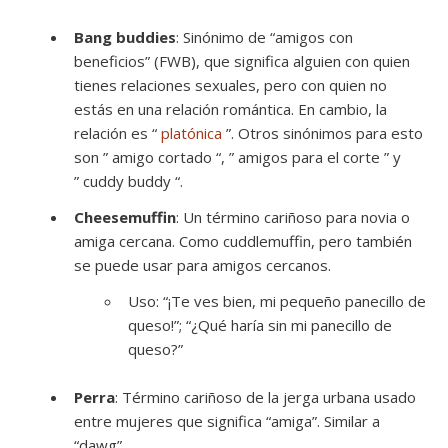
Bang buddies
: Sinónimo de “amigos con
beneficios” (FWB), que significa alguien con quien
tienes relaciones sexuales, pero con quien no
estás en una relación romántica. En cambio, la
relación es “
platónica
”. Otros sinónimos para esto
son ” amigo cortado “, ” amigos para el corte ” y
” cuddy buddy “.
Cheesemuffin
: Un término cariñoso para novia o
amiga cercana. Como cuddlemuffin, pero también
se puede usar para amigos cercanos.
Uso: “¡Te ves bien, mi pequeño panecillo de
queso!”; “¿Qué haría sin mi panecillo de
queso?”
Perra
: Término cariñoso de la jerga urbana usado
entre mujeres que significa “amiga”. Similar a
“dawg”.