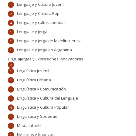
Lenguaje y Cultura Juvenil
1
Lenguaje y Cultura Pop
2
Lenguaje y cultura popular
4
Lenguaje y jerga
1
Lenguaje y jerga de la delincuencia
1
Lenguaje y jerga en Argentina
1
Linguajergas y Expresiones Innovadoras
2
Lingüística Juvenil
1
Lingüística Urbana
1
Lingüística y Comunicación
1
Lingüística y Cultura del Lenguaje
1
Lingüística y Cultura Popular
4
Lingüística y Sociedad
1
Moda Infantil
1
Negocios y finanzas
1