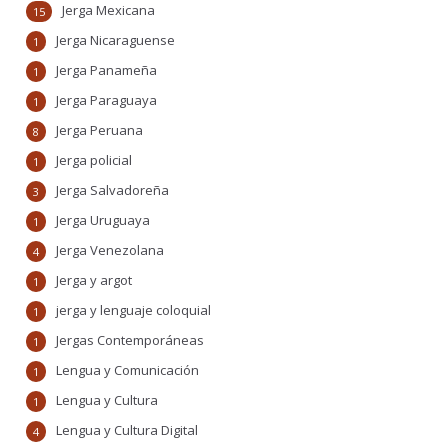
Jerga Mexicana
15
Jerga Nicaraguense
1
Jerga Panameña
1
Jerga Paraguaya
1
Jerga Peruana
8
Jerga policial
1
Jerga Salvadoreña
3
Jerga Uruguaya
1
Jerga Venezolana
4
Jerga y argot
1
jerga y lenguaje coloquial
1
Jergas Contemporáneas
1
Lengua y Comunicación
1
Lengua y Cultura
1
Lengua y Cultura Digital
4