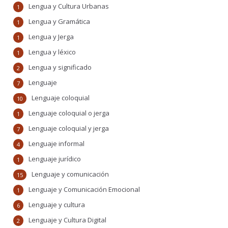
Lengua y Cultura Urbanas
1
Lengua y Gramática
1
Lengua y Jerga
1
Lengua y léxico
1
Lengua y significado
2
Lenguaje
7
Lenguaje coloquial
10
Lenguaje coloquial o jerga
1
Lenguaje coloquial y jerga
7
Lenguaje informal
4
Lenguaje jurídico
1
Lenguaje y comunicación
15
Lenguaje y Comunicación Emocional
1
Lenguaje y cultura
6
Lenguaje y Cultura Digital
2