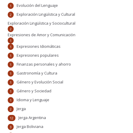
Evolución del Lenguaje
1
Exploración Lingüística y Cultural
2
Exploración Lingüística y Sociocultural
2
Expresiones de Amor y Comunicación
1
Expresiones Idiomáticas
1
Expresiones populares
1
Finanzas personales y ahorro
1
Gastronomía y Cultura
1
Género y Evolución Social
1
Género y Sociedad
1
Idioma y Lenguaje
1
Jerga
2
Jerga Argentina
12
Jerga Boliviana
3