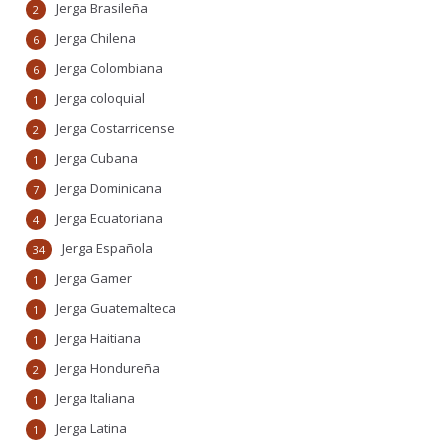
Jerga Brasileña
2
Jerga Chilena
6
Jerga Colombiana
6
Jerga coloquial
1
Jerga Costarricense
2
Jerga Cubana
1
Jerga Dominicana
7
Jerga Ecuatoriana
4
Jerga Española
34
Jerga Gamer
1
Jerga Guatemalteca
1
Jerga Haitiana
1
Jerga Hondureña
2
Jerga Italiana
1
Jerga Latina
1