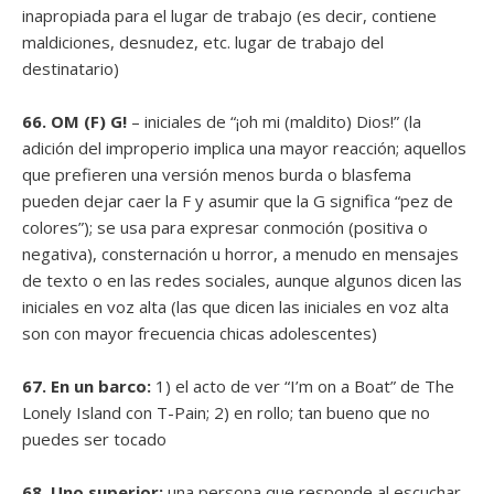
inapropiada para el lugar de trabajo (es decir, contiene
maldiciones, desnudez, etc. lugar de trabajo del
destinatario)
66. OM (F) G!
– iniciales de “¡oh mi (maldito) Dios!” (la
adición del improperio implica una mayor reacción; aquellos
que prefieren una versión menos burda o blasfema
pueden dejar caer la F y asumir que la G significa “pez de
colores”); se usa para expresar conmoción (positiva o
negativa), consternación u horror, a menudo en mensajes
de texto o en las redes sociales, aunque algunos dicen las
iniciales en voz alta (las que dicen las iniciales en voz alta
son con mayor frecuencia chicas adolescentes)
67. En un barco:
1) el acto de ver “I’m on a Boat” de The
Lonely Island con T-Pain; 2) en rollo; tan bueno que no
puedes ser tocado
68. Uno superior:
una persona que responde al escuchar