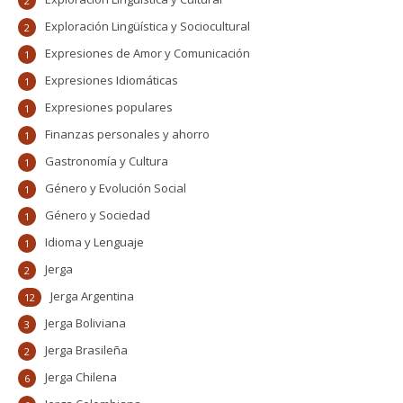
2
Exploración Lingüística y Sociocultural
2
Expresiones de Amor y Comunicación
1
Expresiones Idiomáticas
1
Expresiones populares
1
Finanzas personales y ahorro
1
Gastronomía y Cultura
1
Género y Evolución Social
1
Género y Sociedad
1
Idioma y Lenguaje
1
Jerga
2
Jerga Argentina
12
Jerga Boliviana
3
Jerga Brasileña
2
Jerga Chilena
6