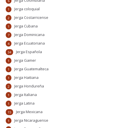
Jerga Colombiana
6
Jerga coloquial
1
Jerga Costarricense
2
Jerga Cubana
1
Jerga Dominicana
7
Jerga Ecuatoriana
4
Jerga Española
34
Jerga Gamer
1
Jerga Guatemalteca
1
Jerga Haitiana
1
Jerga Hondureña
2
Jerga Italiana
1
Jerga Latina
1
Jerga Mexicana
15
Jerga Nicaraguense
1