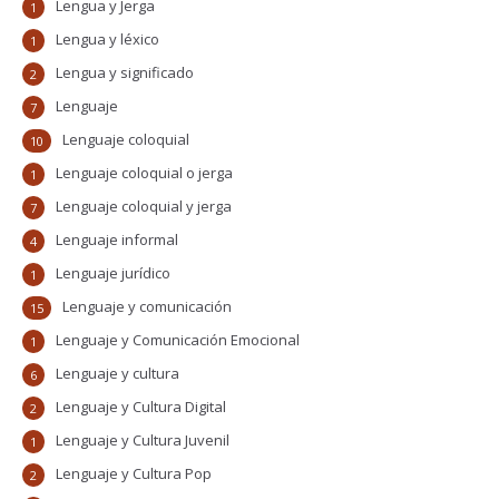
Lengua y Jerga
1
Lengua y léxico
1
Lengua y significado
2
Lenguaje
7
Lenguaje coloquial
10
Lenguaje coloquial o jerga
1
Lenguaje coloquial y jerga
7
Lenguaje informal
4
Lenguaje jurídico
1
Lenguaje y comunicación
15
Lenguaje y Comunicación Emocional
1
Lenguaje y cultura
6
Lenguaje y Cultura Digital
2
Lenguaje y Cultura Juvenil
1
Lenguaje y Cultura Pop
2