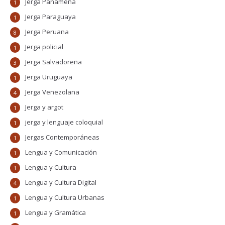
Jerga Panameña
1
Jerga Paraguaya
1
Jerga Peruana
8
Jerga policial
1
Jerga Salvadoreña
3
Jerga Uruguaya
1
Jerga Venezolana
4
Jerga y argot
1
jerga y lenguaje coloquial
1
Jergas Contemporáneas
1
Lengua y Comunicación
1
Lengua y Cultura
1
Lengua y Cultura Digital
4
Lengua y Cultura Urbanas
1
Lengua y Gramática
1