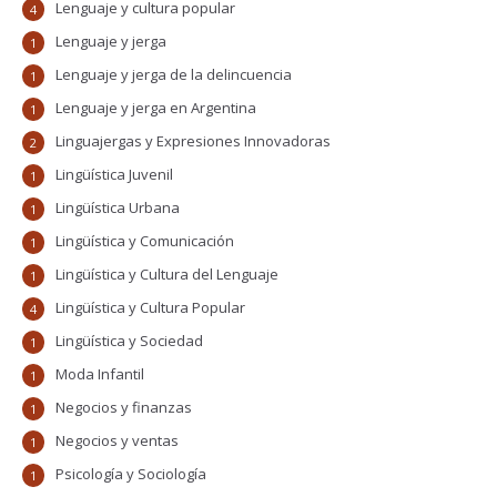
Lenguaje y cultura popular
4
Lenguaje y jerga
1
Lenguaje y jerga de la delincuencia
1
Lenguaje y jerga en Argentina
1
Linguajergas y Expresiones Innovadoras
2
Lingüística Juvenil
1
Lingüística Urbana
1
Lingüística y Comunicación
1
Lingüística y Cultura del Lenguaje
1
Lingüística y Cultura Popular
4
Lingüística y Sociedad
1
Moda Infantil
1
Negocios y finanzas
1
Negocios y ventas
1
Psicología y Sociología
1