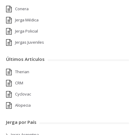
Conera
Jerga Médica
Jerga Policial
Jergas Juveniles
Últimos Artículos
Therian
CRM
Cyclovac
Alopecia
Jerga por País
Jerga Argentina