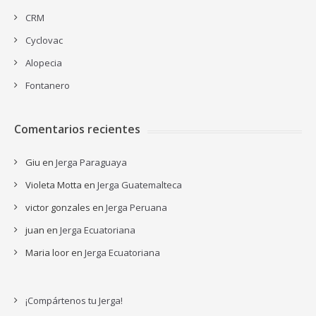
CRM
Cyclovac
Alopecia
Fontanero
Comentarios recientes
Giu
en
Jerga Paraguaya
Violeta Motta
en
Jerga Guatemalteca
victor gonzales
en
Jerga Peruana
juan
en
Jerga Ecuatoriana
Maria loor
en
Jerga Ecuatoriana
¡Compártenos tu Jerga!