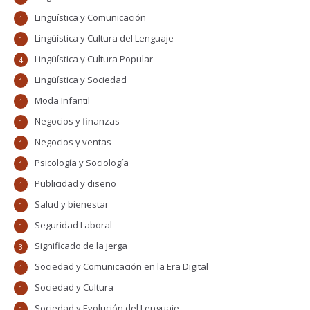
Lingüística y Comunicación
1
Lingüística y Cultura del Lenguaje
1
Lingüística y Cultura Popular
4
Lingüística y Sociedad
1
Moda Infantil
1
Negocios y finanzas
1
Negocios y ventas
1
Psicología y Sociología
1
Publicidad y diseño
1
Salud y bienestar
1
Seguridad Laboral
1
Significado de la jerga
3
Sociedad y Comunicación en la Era Digital
1
Sociedad y Cultura
1
Sociedad y Evolución del Lenguaje
1