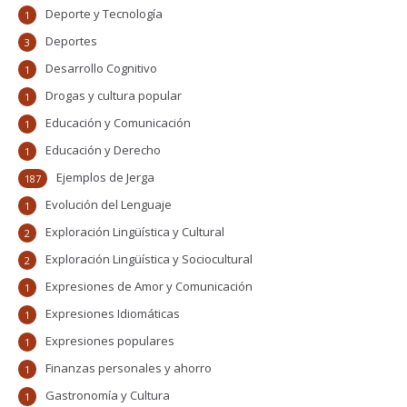
Deporte y Tecnología
1
Deportes
3
Desarrollo Cognitivo
1
Drogas y cultura popular
1
Educación y Comunicación
1
Educación y Derecho
1
Ejemplos de Jerga
187
Evolución del Lenguaje
1
Exploración Lingüística y Cultural
2
Exploración Lingüística y Sociocultural
2
Expresiones de Amor y Comunicación
1
Expresiones Idiomáticas
1
Expresiones populares
1
Finanzas personales y ahorro
1
Gastronomía y Cultura
1