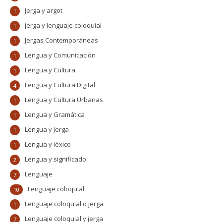
Jerga y argot
1
jerga y lenguaje coloquial
1
Jergas Contemporáneas
1
Lengua y Comunicación
1
Lengua y Cultura
1
Lengua y Cultura Digital
4
Lengua y Cultura Urbanas
1
Lengua y Gramática
1
Lengua y Jerga
1
Lengua y léxico
1
Lengua y significado
2
Lenguaje
7
Lenguaje coloquial
10
Lenguaje coloquial o jerga
1
Lenguaje coloquial y jerga
7