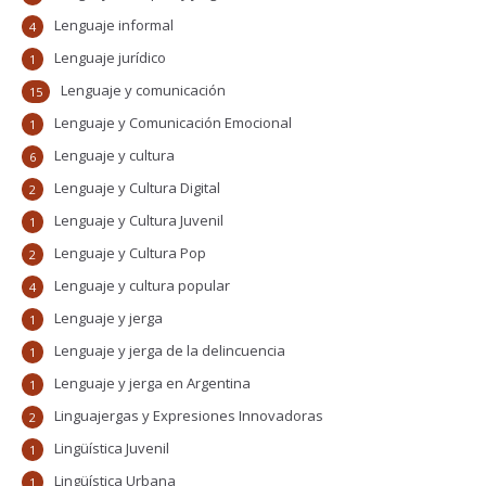
Lenguaje informal
4
Lenguaje jurídico
1
Lenguaje y comunicación
15
Lenguaje y Comunicación Emocional
1
Lenguaje y cultura
6
Lenguaje y Cultura Digital
2
Lenguaje y Cultura Juvenil
1
Lenguaje y Cultura Pop
2
Lenguaje y cultura popular
4
Lenguaje y jerga
1
Lenguaje y jerga de la delincuencia
1
Lenguaje y jerga en Argentina
1
Linguajergas y Expresiones Innovadoras
2
Lingüística Juvenil
1
Lingüística Urbana
1