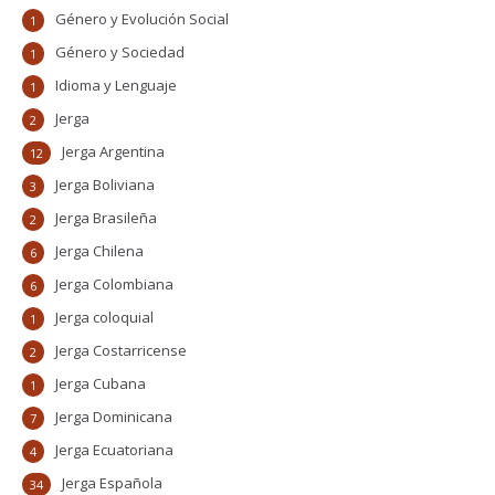
Género y Evolución Social
1
Género y Sociedad
1
Idioma y Lenguaje
1
Jerga
2
Jerga Argentina
12
Jerga Boliviana
3
Jerga Brasileña
2
Jerga Chilena
6
Jerga Colombiana
6
Jerga coloquial
1
Jerga Costarricense
2
Jerga Cubana
1
Jerga Dominicana
7
Jerga Ecuatoriana
4
Jerga Española
34