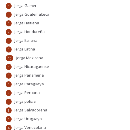
Jerga Gamer
1
Jerga Guatemalteca
1
Jerga Haitiana
1
Jerga Hondureña
2
Jerga Italiana
1
Jerga Latina
1
Jerga Mexicana
15
Jerga Nicaraguense
1
Jerga Panameña
1
Jerga Paraguaya
1
Jerga Peruana
8
Jerga policial
1
Jerga Salvadoreña
3
Jerga Uruguaya
1
Jerga Venezolana
4