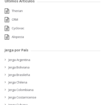
Últimos Artículos
Therian
CRM
Cyclovac
Alopecia
Jerga por País
Jerga Argentina
Jerga Boliviana
Jerga Brasileña
Jerga Chilena
Jerga Colombiana
Jerga Costarricense
Jerga Cubana