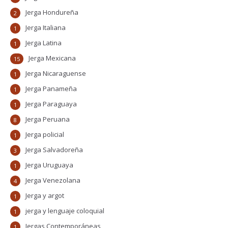
Jerga Hondureña
2
Jerga Italiana
1
Jerga Latina
1
Jerga Mexicana
15
Jerga Nicaraguense
1
Jerga Panameña
1
Jerga Paraguaya
1
Jerga Peruana
8
Jerga policial
1
Jerga Salvadoreña
3
Jerga Uruguaya
1
Jerga Venezolana
4
Jerga y argot
1
jerga y lenguaje coloquial
1
Jergas Contemporáneas
1