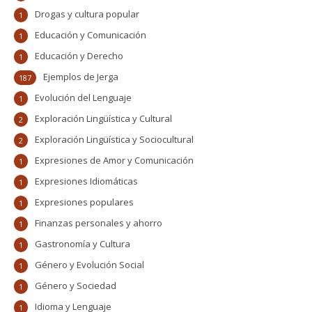
Drogas y cultura popular
1
Educación y Comunicación
1
Educación y Derecho
1
Ejemplos de Jerga
187
Evolución del Lenguaje
1
Exploración Lingüística y Cultural
2
Exploración Lingüística y Sociocultural
2
Expresiones de Amor y Comunicación
1
Expresiones Idiomáticas
1
Expresiones populares
1
Finanzas personales y ahorro
1
Gastronomía y Cultura
1
Género y Evolución Social
1
Género y Sociedad
1
Idioma y Lenguaje
1