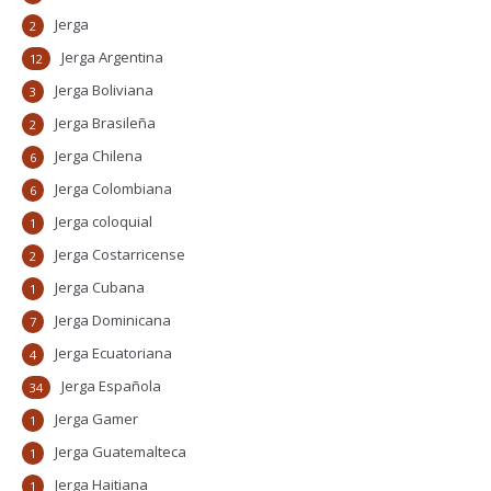
Jerga
2
Jerga Argentina
12
Jerga Boliviana
3
Jerga Brasileña
2
Jerga Chilena
6
Jerga Colombiana
6
Jerga coloquial
1
Jerga Costarricense
2
Jerga Cubana
1
Jerga Dominicana
7
Jerga Ecuatoriana
4
Jerga Española
34
Jerga Gamer
1
Jerga Guatemalteca
1
Jerga Haitiana
1