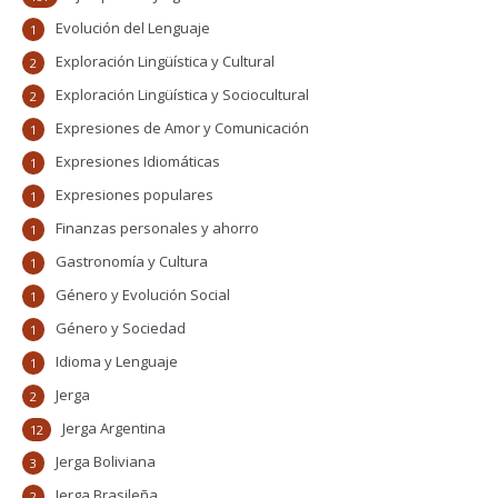
Evolución del Lenguaje
1
Exploración Lingüística y Cultural
2
Exploración Lingüística y Sociocultural
2
Expresiones de Amor y Comunicación
1
Expresiones Idiomáticas
1
Expresiones populares
1
Finanzas personales y ahorro
1
Gastronomía y Cultura
1
Género y Evolución Social
1
Género y Sociedad
1
Idioma y Lenguaje
1
Jerga
2
Jerga Argentina
12
Jerga Boliviana
3
Jerga Brasileña
2