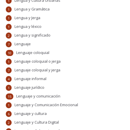
Lengua y Cultura Urbanas
1
Lengua y Gramática
1
Lengua y Jerga
1
Lengua y léxico
1
Lengua y significado
2
Lenguaje
7
Lenguaje coloquial
10
Lenguaje coloquial o jerga
1
Lenguaje coloquial y jerga
7
Lenguaje informal
4
Lenguaje jurídico
1
Lenguaje y comunicación
15
Lenguaje y Comunicación Emocional
1
Lenguaje y cultura
6
Lenguaje y Cultura Digital
2