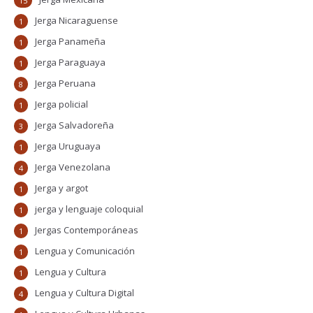
15
Jerga Nicaraguense
1
Jerga Panameña
1
Jerga Paraguaya
1
Jerga Peruana
8
Jerga policial
1
Jerga Salvadoreña
3
Jerga Uruguaya
1
Jerga Venezolana
4
Jerga y argot
1
jerga y lenguaje coloquial
1
Jergas Contemporáneas
1
Lengua y Comunicación
1
Lengua y Cultura
1
Lengua y Cultura Digital
4