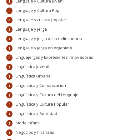
Lenguaje y Cultura Juvenil
1
Lenguaje y Cultura Pop
2
Lenguaje y cultura popular
4
Lenguaje y jerga
1
Lenguaje y jerga de la delincuencia
1
Lenguaje y jerga en Argentina
1
Linguajergas y Expresiones Innovadoras
2
Lingüística Juvenil
1
Lingüística Urbana
1
Lingüística y Comunicación
1
Lingüística y Cultura del Lenguaje
1
Lingüística y Cultura Popular
4
Lingüística y Sociedad
1
Moda Infantil
1
Negocios y finanzas
1