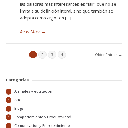
las palabras más interesantes es “fall”, que no se
limita a su definición literal, sino que también se
adopta como argot en […]
Read More
→
Older Entries →
1
2
3
4
Categorías
Animales y equitación
1
Arte
1
Blogs
1
Comportamiento y Productividad
1
Comunicación y Entretenimiento
1