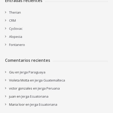
Entradas recientes
Therian
CRM
Cyclovac
Alopecia
Fontanero
Comentarios recientes
Giu
en
Jerga Paraguaya
Violeta Motta
en
Jerga Guatemalteca
victor gonzales
en
Jerga Peruana
juan
en
Jerga Ecuatoriana
Maria loor
en
Jerga Ecuatoriana