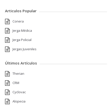
Articulos Popular
Conera
Jerga Médica
Jerga Policial
Jergas Juveniles
Últimos Artículos
Therian
CRM
Cyclovac
Alopecia