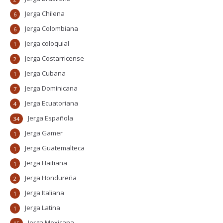
Jerga Chilena
6
Jerga Colombiana
6
Jerga coloquial
1
Jerga Costarricense
2
Jerga Cubana
1
Jerga Dominicana
7
Jerga Ecuatoriana
4
Jerga Española
34
Jerga Gamer
1
Jerga Guatemalteca
1
Jerga Haitiana
1
Jerga Hondureña
2
Jerga Italiana
1
Jerga Latina
1
Jerga Mexicana